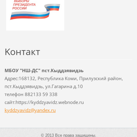
Koнтакт
МБОУ "НШ-ДС" пст.Кыддзявидзь
Адрес:168132, Республика Коми, Прилузский район,
пст.Кыддзявидзь, ул.Гагарина д.10
телефон 882133 59 338
сайт:https://kyddzyavidz.webnode.ru
kyddzyav
idz@yand
ex.ru
© 2013 Все права защищены.