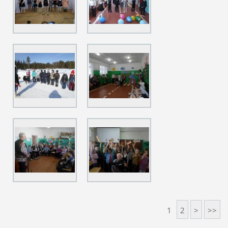
1
2
>
>>